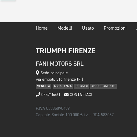
Home
Modelli
Usato
Promozioni
TRIUMPH FIRENZE
FANI MOTORS SRL
Sede principale
via empoli, 31c firenze (FI)
VENDITA
ASSISTENZA
RICAMBI
ABBIGLIAMENTO
055715661
CONTATTACI
P.IVA 05885090489
Capitale Sociale 100.000 € i.v. - REA 583057