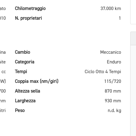
ato
Chilometraggio
37.000 km
010
N. proprietari
1
ina
Cambio
Meccanico
ite
Categoria
Enduro
 cc
Tempi
Ciclo Otto 4 Tempi
kW)
Coppia max (nm/giri)
115/720
700
Altezza sella
870 mm
 mm
Larghezza
930 mm
itri
Peso
n.d. kg