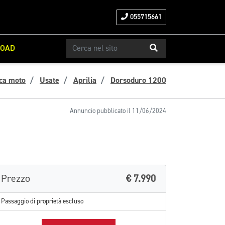
055715661
ROAD
ca moto
Usate
Aprilia
Dorsoduro 1200
Annuncio pubblicato il 11/06/2024
Prezzo
€ 7.990
Passaggio di proprietà escluso