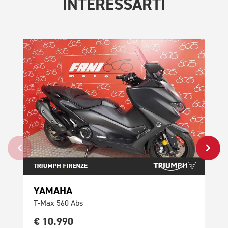
INTERESSARTI
SU
Bur
€ 
SCO
YAMAHA
T-Max 560 Abs
€ 10.990