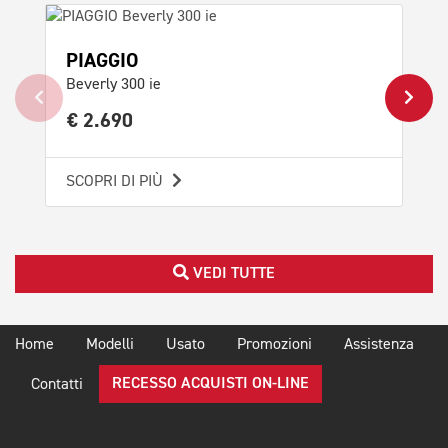
PIAGGIO
PI
Beverly 300 ie
Bev
€ 2.690
€ 
SCOPRI DI PIÙ
SCO
VEDI TUTTE
Home
Modelli
Usato
Promozioni
Assistenza
RECESSO ACQUISTI ON-LINE
Contatti