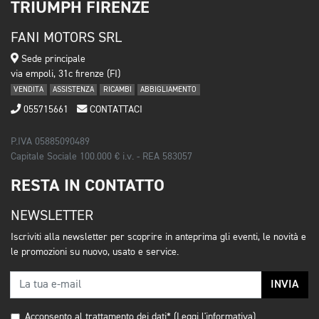
TRIUMPH FIRENZE
FANI MOTORS SRL
Sede principale
via empoli, 31c firenze (FI)
VENDITA
ASSISTENZA
RICAMBI
ABBIGLIAMENTO
055715661
CONTATTACI
P.IVA 05885090489
Capitale Sociale 100.000 € i.v. - REA 583057
RESTA IN CONTATTO
NEWSLETTER
Iscriviti alla newsletter per scoprire in anteprima gli eventi, le novità e
le promozioni su nuovo, usato e service.
INVIA
Acconsento al trattamento dei dati*
(Leggi l'informativa)