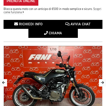
PRENOTA ONLINE
Blocca questa moto con un anticipo di €500 in modo semplice e sicuro.
Scopri
come funziona
RICHIEDI INFO
AVVIA CHAT
CHIAMA
1/10