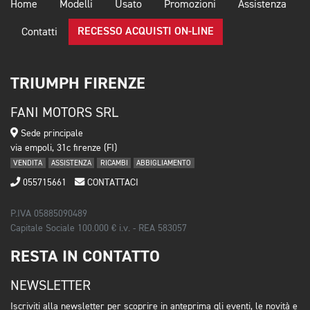
Home
Modelli
Usato
Promozioni
Assistenza
RECESSO ACQUISTI ON-LINE
Contatti
TRIUMPH FIRENZE
FANI MOTORS SRL
Sede principale
via empoli, 31c firenze (FI)
VENDITA
ASSISTENZA
RICAMBI
ABBIGLIAMENTO
055715661
CONTATTACI
P.IVA 05885090489
Capitale Sociale 100.000 € i.v. - REA 583057
RESTA IN CONTATTO
NEWSLETTER
Iscriviti alla newsletter per scoprire in anteprima gli eventi, le novità e