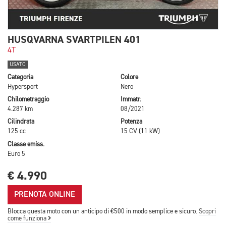
HUSQVARNA SVARTPILEN 401
4T
USATO
Categoria
Colore
Hypersport
Nero
Chilometraggio
Immatr.
4.287 km
08/2021
Cilindrata
Potenza
125 cc
15 CV (11 kW)
Classe emiss.
Euro 5
€ 4.990
PRENOTA ONLINE
Blocca questa moto con un anticipo di €500 in modo semplice e sicuro.
Scopri
come funziona