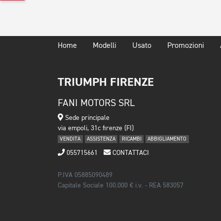
Home
Modelli
Usato
Promozioni
TRIUMPH FIRENZE
FANI MOTORS SRL
Sede principale
via empoli, 31c firenze (FI)
VENDITA
ASSISTENZA
RICAMBI
ABBIGLIAMENTO
055715661
CONTATTACI
P.IVA 05885090489
Capitale Sociale 100.000 € i.v. - REA 583057