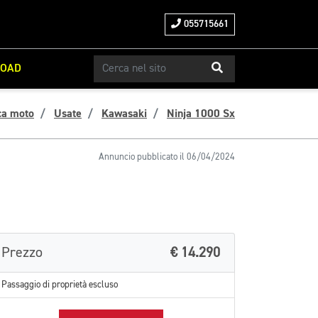
055715661
ROAD
ca moto
Usate
Kawasaki
Ninja 1000 Sx
Annuncio pubblicato il 06/04/2024
Prezzo
€ 14.290
Passaggio di proprietà escluso