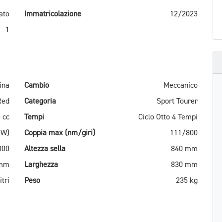
ato
Immatricolazione
12/2023
1
ina
Cambio
Meccanico
Red
Categoria
Sport Tourer
 cc
Tempi
Ciclo Otto 4 Tempi
kW)
Coppia max (nm/giri)
111/800
000
Altezza sella
840 mm
 mm
Larghezza
830 mm
itri
Peso
235 kg