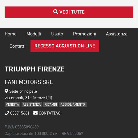
VEDI TUTTE
Home
Modelli
Usato
Promozioni
Assistenza
RECESSO ACQUISTI ON-LINE
Contatti
TRIUMPH FIRENZE
FANI MOTORS SRL
Sede principale
via empoli, 31c firenze (FI)
VENDITA
ASSISTENZA
RICAMBI
ABBIGLIAMENTO
055715661
CONTATTACI
P.IVA 05885090489
Capitale Sociale 100.000 € i.v. - REA 583057