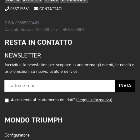
VENDITA
ASSISTENZA
RICAMBI
ABBIGLIAMENTO
055715661
CONTATTACI
P.IVA 05885090489
Capitale Sociale 100.000 € i.v. - REA 583057
RESTA IN CONTATTO
NEWSLETTER
Iscriviti alla newsletter per scoprire in anteprima gli eventi, le novità e
le promozioni su nuovo, usato e service.
INVIA
Acconsento al trattamento dei dati*
(Leggi l'informativa)
MONDO TRIUMPH
Configuratore