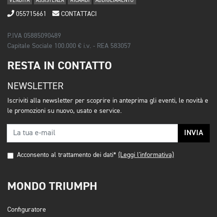
VENDITA
ASSISTENZA
RICAMBI
ABBIGLIAMENTO
055715661
CONTATTACI
P.IVA 05885090489
Capitale Sociale 100.000 € i.v. - REA 583057
RESTA IN CONTATTO
NEWSLETTER
Iscriviti alla newsletter per scoprire in anteprima gli eventi, le novità e
le promozioni su nuovo, usato e service.
INVIA
Acconsento al trattamento dei dati*
(Leggi l'informativa)
MONDO TRIUMPH
Configuratore