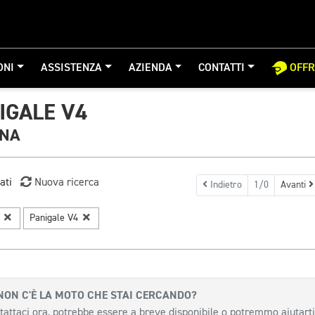
ONI
ASSISTENZA
AZIENDA
CONTATTI
OFF
IGALE V4
GNA
ati
Nuova ricerca
Indietro
1/0
Avanti
i
Panigale V4
NON C'È LA MOTO CHE STAI CERCANDO?
tattaci ora, potrebbe essere a breve disponibile o potremmo aiutarti