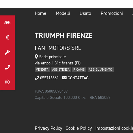
Home
Modelli
Usato
Promozioni
TRIUMPH FIRENZE
FANI MOTORS SRL
Sede principale
via empoli, 31c firenze (FI)
VENDITA
ASSISTENZA
RICAMBI
ABBIGLIAMENTO
055715661
CONTATTACI
P.IVA 05885090489
Capitale Sociale 100.000 € i.v. - REA 583057
Privacy Policy
Cookie Policy
Impostazioni cooki