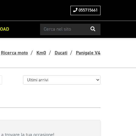
055715661
ROAD
Ricerca moto
Km0
Ducati
Panigale V4
 a trovare la tua occasione!