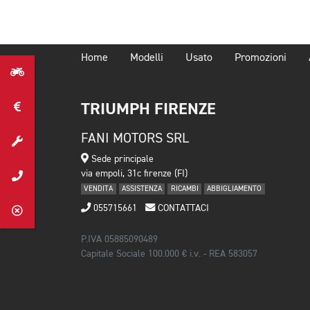
Home
Modelli
Usato
Promozioni
TRIUMPH FIRENZE
FANI MOTORS SRL
Sede principale
via empoli, 31c firenze (FI)
VENDITA
ASSISTENZA
RICAMBI
ABBIGLIAMENTO
055715661
CONTATTACI
P.IVA 05885090489
Capitale Sociale 100.000 € i.v. - REA 583057