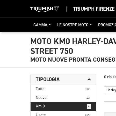
TRIUMPH FIRENZE
GAMMA
LE NOSTRE MOTO
PROMOZI
MOTO KM0 HARLEY-DA
STREET 750
MOTO NUOVE PRONTA CONSE
0 risult
TIPOLOGIA
Tutte
312
Harle
Nuove
43
Km 0
4
Usate
265