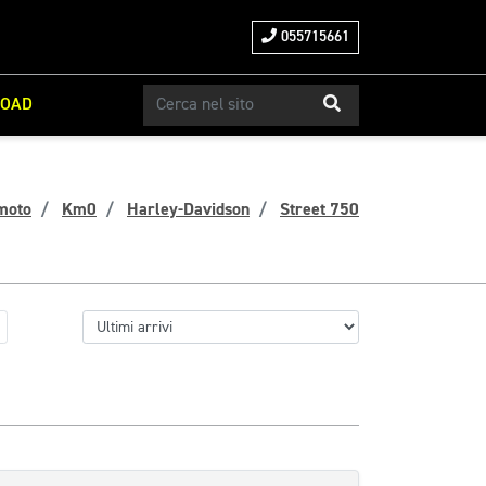
055715661
ROAD
moto
Km0
Harley-Davidson
Street 750