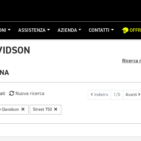
ONI
ASSISTENZA
AZIENDA
CONTATTI
OFF
VIDSON
Ricerca 
GNA
ati
Nuova ricerca
Indietro
1/0
Avanti
y-Davidson
Street 750