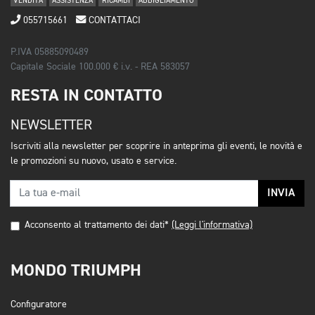
VENDITA
ASSISTENZA
RICAMBI
ABBIGLIAMENTO
055715661
CONTATTACI
P.IVA 05885090489
Capitale Sociale 100.000 € i.v. - REA 583057
RESTA IN CONTATTO
NEWSLETTER
Iscriviti alla newsletter per scoprire in anteprima gli eventi, le novità e
le promozioni su nuovo, usato e service.
INVIA
Acconsento al trattamento dei dati*
(Leggi l'informativa)
MONDO TRIUMPH
Configuratore