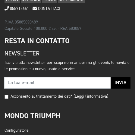
VENDITA
ASSISTENZA
RICAMBI
ABBIGLIAMENTO
055715661
CONTATTACI
P.IVA 05885090489
Capitale Sociale 100.000 € i.v. - REA 583057
RESTA IN CONTATTO
NEWSLETTER
Iscriviti alla newsletter per scoprire in anteprima gli eventi, le novità e
le promozioni su nuovo, usato e service.
INVIA
Acconsento al trattamento dei dati*
(Leggi l'informativa)
MONDO TRIUMPH
Configuratore