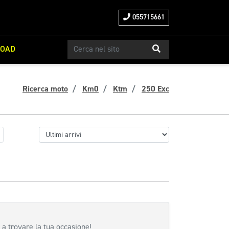
055715661
ROAD
Ricerca moto
Km0
Ktm
250 Exc
 a trovare la tua occasione!