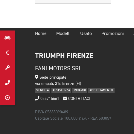
Home
Modelli
Usato
Promozioni
TRIUMPH FIRENZE
FANI MOTORS SRL
Sede principale
via empoli, 31c firenze (FI)
VENDITA
ASSISTENZA
RICAMBI
ABBIGLIAMENTO
055715661
CONTATTACI
P.IVA 05885090489
Capitale Sociale 100.000 € i.v. - REA 583057