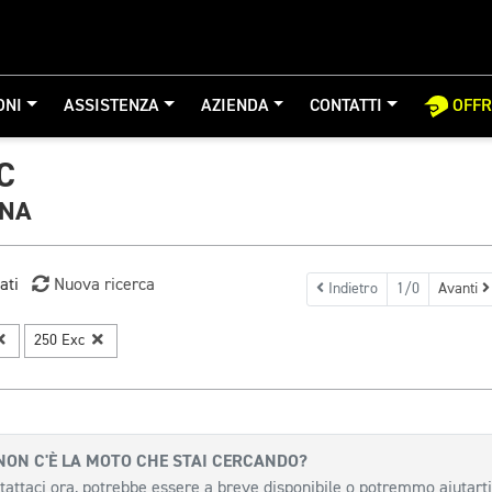
ONI
ASSISTENZA
AZIENDA
CONTATTI
OFF
C
GNA
ati
Nuova ricerca
Indietro
1/0
Avanti
250 Exc
NON C'È LA MOTO CHE STAI CERCANDO?
tattaci ora, potrebbe essere a breve disponibile o potremmo aiutarti