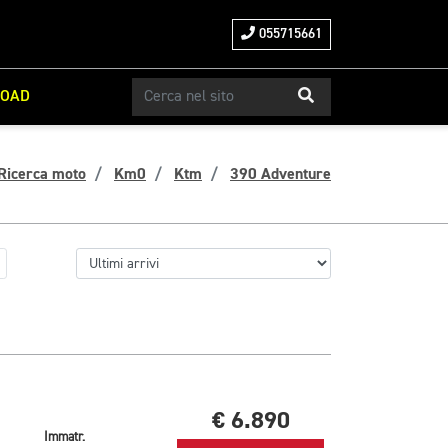
055715661
ROAD
Ricerca moto
Km0
Ktm
390 Adventure
€ 6.890
Immatr.