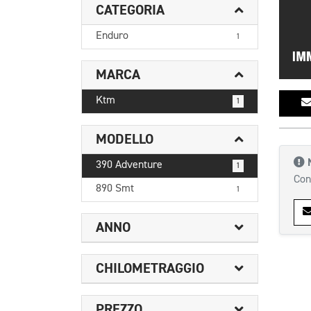
CATEGORIA
Enduro
1
MARCA
Ktm
1
MODELLO
390 Adventure
1
Con
890 Smt
1
ANNO
CHILOMETRAGGIO
PREZZO