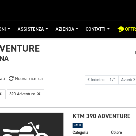
ONI
ASSISTENZA
AZIENDA
CONTATTI
OFF
DVENTURE
GNA
ati
Nuova ricerca
Indietro
1/1
Avanti
390 Adventure
KTM 390 ADVENTURE
KM 0
Categoria
Colore