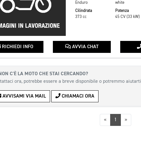
Enduro
white
Cilindrata
Potenza
373 cc
45 CV (33 kW)
RICHIEDI INFO
AVVIA CHAT
NON C'È LA MOTO CHE STAI CERCANDO?
tattaci ora, potrebbe essere a breve disponibile o potremmo aiutarti
AVVISAMI VIA MAIL
CHIAMACI ORA
Precedente
Succes
«
1
»