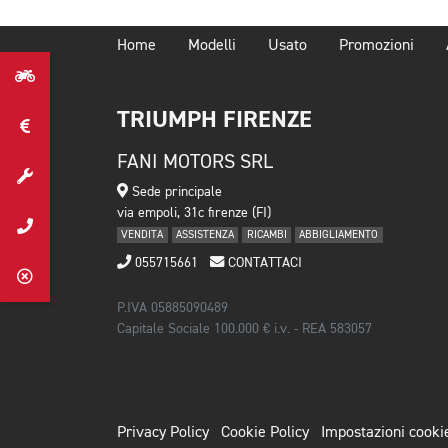
Home
Modelli
Usato
Promozioni
TRIUMPH FIRENZE
FANI MOTORS SRL
Sede principale
via empoli, 31c firenze (FI)
VENDITA
ASSISTENZA
RICAMBI
ABBIGLIAMENTO
055715661
CONTATTACI
P.IVA 05885090489
Capitale Sociale 100.000 € i.v. - REA 583057
Privacy Policy
Cookie Policy
Impostazioni cooki