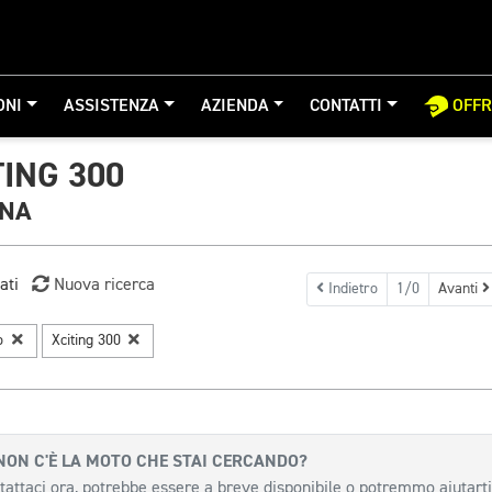
ONI
ASSISTENZA
AZIENDA
CONTATTI
OFF
ING 300
GNA
ati
Nuova ricerca
Indietro
1/0
Avanti
o
Xciting 300
NON C'È LA MOTO CHE STAI CERCANDO?
tattaci ora, potrebbe essere a breve disponibile o potremmo aiutarti