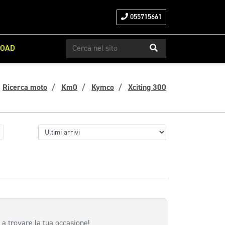
055715661
ROAD
Ricerca moto
Km0
Kymco
Xciting 300
 a trovare la tua occasione!