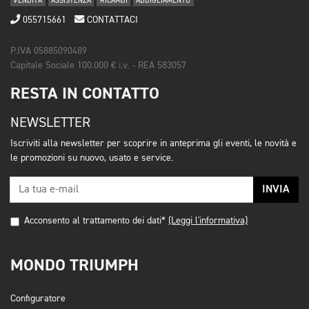
VENDITA
ASSISTENZA
RICAMBI
ABBIGLIAMENTO
055715661
CONTATTACI
P.IVA 05885090489
Capitale Sociale 100.000 € i.v. - REA 583057
RESTA IN CONTATTO
NEWSLETTER
Iscriviti alla newsletter per scoprire in anteprima gli eventi, le novità e
le promozioni su nuovo, usato e service.
INVIA
Acconsento al trattamento dei dati*
(Leggi l'informativa)
MONDO TRIUMPH
Configuratore