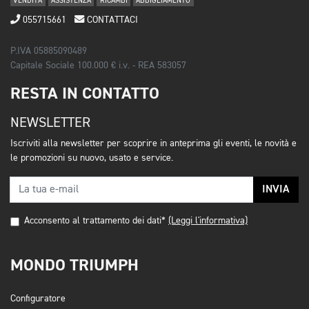
VENDITA
ASSISTENZA
RICAMBI
ABBIGLIAMENTO
055715661
CONTATTACI
P.IVA 05885090489
Capitale Sociale 100.000 € i.v. - REA 583057
RESTA IN CONTATTO
NEWSLETTER
Iscriviti alla newsletter per scoprire in anteprima gli eventi, le novità e
le promozioni su nuovo, usato e service.
INVIA
Acconsento al trattamento dei dati*
(Leggi l'informativa)
MONDO TRIUMPH
Configuratore