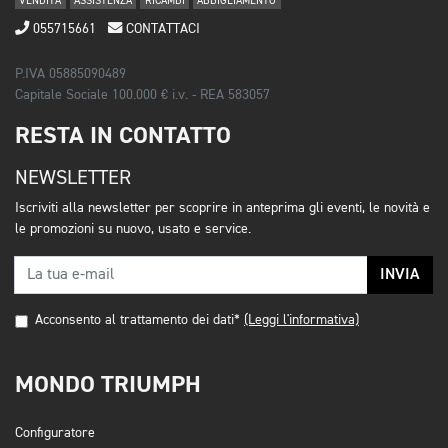
VENDITA
ASSISTENZA
RICAMBI
ABBIGLIAMENTO
055715661
CONTATTACI
P.IVA 05885090489
Capitale Sociale 100.000 € i.v. - REA 583057
RESTA IN CONTATTO
NEWSLETTER
Iscriviti alla newsletter per scoprire in anteprima gli eventi, le novità e
le promozioni su nuovo, usato e service.
INVIA
Acconsento al trattamento dei dati*
(Leggi l'informativa)
MONDO TRIUMPH
Configuratore