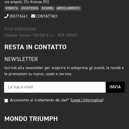
via empoli, 31c firenze (FI)
VENDITA
ASSISTENZA
RICAMBI
ABBIGLIAMENTO
055715661
CONTATTACI
P.IVA 05885090489
Capitale Sociale 100.000 € i.v. - REA 583057
RESTA IN CONTATTO
NEWSLETTER
Iscriviti alla newsletter per scoprire in anteprima gli eventi, le novità e
le promozioni su nuovo, usato e service.
INVIA
Acconsento al trattamento dei dati*
(Leggi l'informativa)
MONDO TRIUMPH