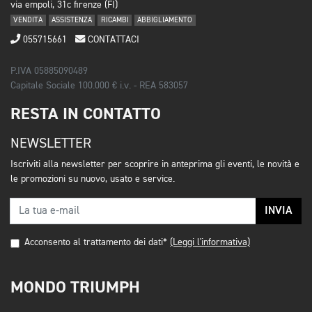
via empoli, 31c firenze (FI)
VENDITA
ASSISTENZA
RICAMBI
ABBIGLIAMENTO
055715661
CONTATTACI
P.IVA 05885090489
Capitale Sociale 100.000 € i.v. - REA 583057
RESTA IN CONTATTO
NEWSLETTER
Iscriviti alla newsletter per scoprire in anteprima gli eventi, le novità e
le promozioni su nuovo, usato e service.
INVIA
Acconsento al trattamento dei dati*
(Leggi l'informativa)
MONDO TRIUMPH