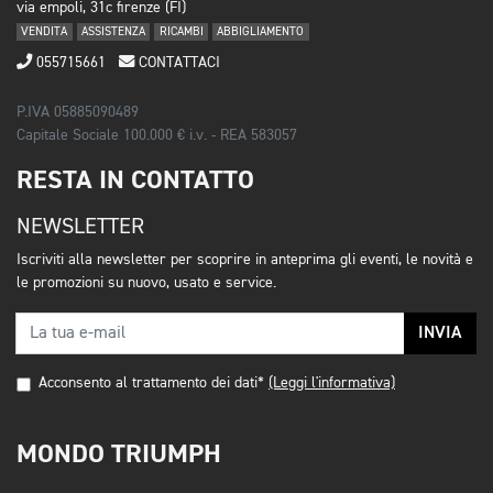
via empoli, 31c firenze (FI)
VENDITA
ASSISTENZA
RICAMBI
ABBIGLIAMENTO
055715661
CONTATTACI
P.IVA 05885090489
Capitale Sociale 100.000 € i.v. - REA 583057
RESTA IN CONTATTO
NEWSLETTER
Iscriviti alla newsletter per scoprire in anteprima gli eventi, le novità e
le promozioni su nuovo, usato e service.
INVIA
Acconsento al trattamento dei dati*
(Leggi l'informativa)
MONDO TRIUMPH