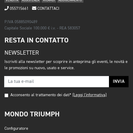
VENDITA
ASSISTENZA
RICAMBI
ABBIGLIAMENTO
055715661
CONTATTACI
P.IVA 05885090489
Capitale Sociale 100.000 € i.v. - REA 583057
RESTA IN CONTATTO
NEWSLETTER
Iscriviti alla newsletter per scoprire in anteprima gli eventi, le novità e
le promozioni su nuovo, usato e service.
INVIA
Acconsento al trattamento dei dati*
(Leggi l'informativa)
MONDO TRIUMPH
Configuratore