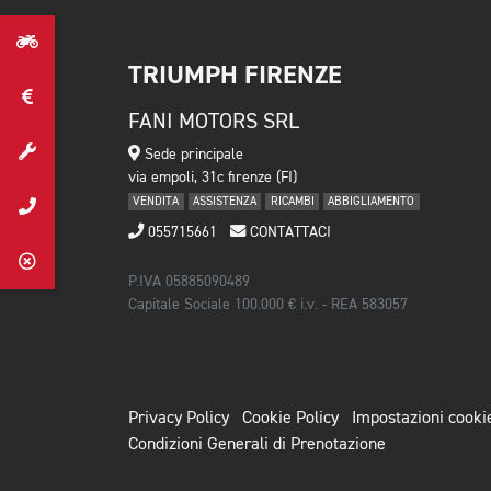
TRIUMPH FIRENZE
FANI MOTORS SRL
Sede principale
via empoli, 31c firenze (FI)
VENDITA
ASSISTENZA
RICAMBI
ABBIGLIAMENTO
055715661
CONTATTACI
P.IVA 05885090489
Capitale Sociale 100.000 € i.v. - REA 583057
Privacy Policy
Cookie Policy
Impostazioni cooki
Condizioni Generali di Prenotazione