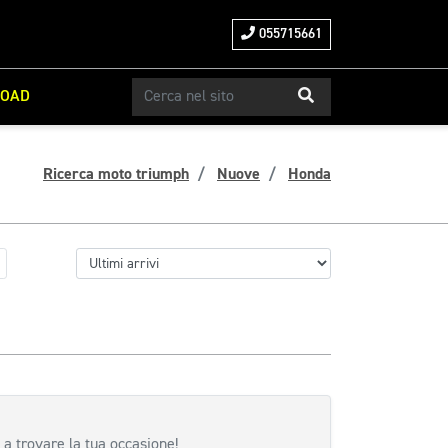
055715661
ROAD
Ricerca moto triumph
Nuove
Honda
 a trovare la tua occasione!