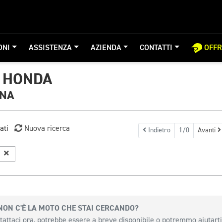
ONI
ASSISTENZA
AZIENDA
CONTATTI
OFF
 HONDA
GNA
ati
Nuova ricerca
Indietro
1/0
Avanti
a
NON C'È LA MOTO CHE STAI CERCANDO?
tattaci ora, potrebbe essere a breve disponibile o potremmo aiutarti