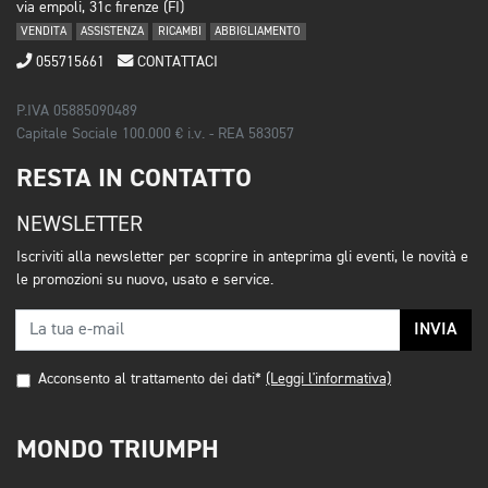
via empoli, 31c firenze (FI)
VENDITA
ASSISTENZA
RICAMBI
ABBIGLIAMENTO
055715661
CONTATTACI
P.IVA 05885090489
Capitale Sociale 100.000 € i.v. - REA 583057
RESTA IN CONTATTO
NEWSLETTER
Iscriviti alla newsletter per scoprire in anteprima gli eventi, le novità e
le promozioni su nuovo, usato e service.
INVIA
Acconsento al trattamento dei dati*
(Leggi l'informativa)
MONDO TRIUMPH