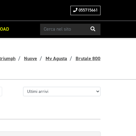
055715661
ROAD
triumph
Nuove
Mv Agusta
Brutale 800