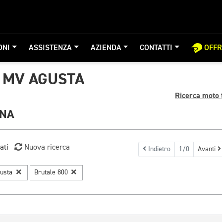
ONI
ASSISTENZA
AZIENDA
CONTATTI
OFF
 MV AGUSTA
Ricerca moto 
GNA
ati
Nuova ricerca
Indietro
1/0
Avanti
usta
Brutale 800