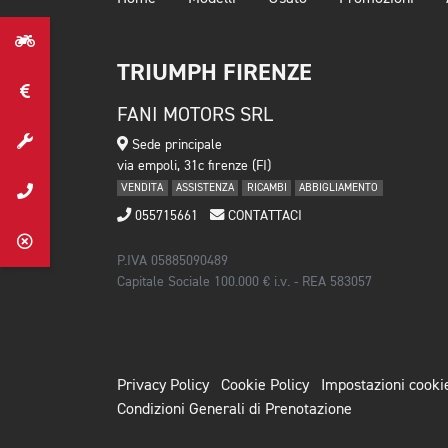
TRIUMPH FIRENZE
FANI MOTORS SRL
Sede principale
via empoli, 31c firenze (FI)
VENDITA
ASSISTENZA
RICAMBI
ABBIGLIAMENTO
055715661
CONTATTACI
P.IVA 05885090489
Capitale Sociale 100.000 € i.v. - REA 583057
Privacy Policy
Cookie Policy
Impostazioni cooki
Condizioni Generali di Prenotazione