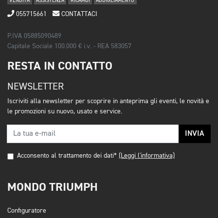
VENDITA
ASSISTENZA
RICAMBI
ABBIGLIAMENTO
055715661
CONTATTACI
P.IVA 05885090489
Capitale Sociale 100.000 € i.v. - REA 583057
RESTA IN CONTATTO
NEWSLETTER
Iscriviti alla newsletter per scoprire in anteprima gli eventi, le novità e
le promozioni su nuovo, usato e service.
INVIA
Acconsento al trattamento dei dati*
(Leggi l'informativa)
MONDO TRIUMPH
Configuratore