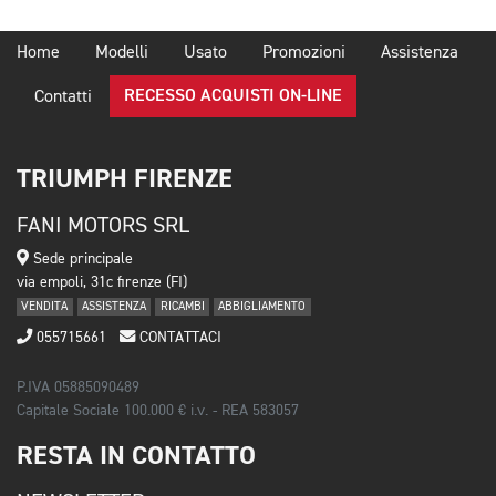
Home
Modelli
Usato
Promozioni
Assistenza
RECESSO ACQUISTI ON-LINE
Contatti
TRIUMPH FIRENZE
FANI MOTORS SRL
Sede principale
via empoli, 31c firenze (FI)
VENDITA
ASSISTENZA
RICAMBI
ABBIGLIAMENTO
055715661
CONTATTACI
P.IVA 05885090489
Capitale Sociale 100.000 € i.v. - REA 583057
RESTA IN CONTATTO