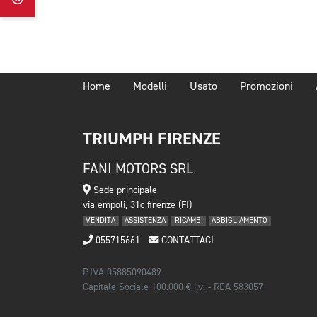
Home
Modelli
Usato
Promozioni
TRIUMPH FIRENZE
FANI MOTORS SRL
Sede principale
via empoli, 31c firenze (FI)
VENDITA
ASSISTENZA
RICAMBI
ABBIGLIAMENTO
055715661
CONTATTACI
P.IVA 05885090489
Capitale Sociale 100.000 € i.v. - REA 583057