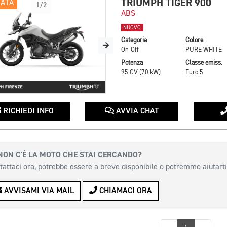
TRIUMPH TIGER 900
TATA
1/2
ABS
NUOVO
Categoria
Colore
On-Off
PURE WHITE
Potenza
Classe emiss.
95 CV (70 kW)
Euro 5
RICHIEDI INFO
AVVIA CHAT
NON C'È LA MOTO CHE STAI CERCANDO?
tattaci ora, potrebbe essere a breve disponibile o potremmo aiutarti
AVVISAMI VIA MAIL
CHIAMACI ORA