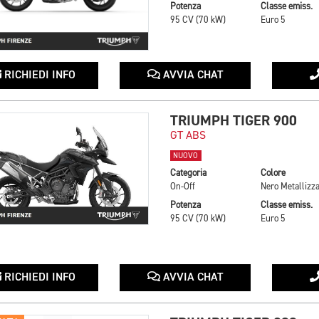
Potenza
Classe emiss.
95 CV (70 kW)
Euro 5
RICHIEDI INFO
AVVIA CHAT
TRIUMPH TIGER 900
GT ABS
NUOVO
Categoria
Colore
On-Off
Nero Metallizza
Potenza
Classe emiss.
95 CV (70 kW)
Euro 5
RICHIEDI INFO
AVVIA CHAT