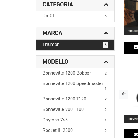
CATEGORIA
On-Off
6
MARCA
Triumph
6
MODELLO
Bonneville 1200 Bobber
2
Bonneville 1200 Speedmaster
1
Bonneville 1200 T120
2
Bonneville 900 T100
2
Daytona 765
1
Rocket Iii 2500
2