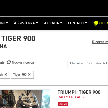
ONI
ASSISTENZA
AZIENDA
CONTATTI
OFF
TIGER 900
Ricerca m
GNA
ati
Nuova ricerca
Indietro
1/1
Avanti
mph
Tiger 900
TRIUMPH TIGER 900
RALLY PRO ABS
NUOVO