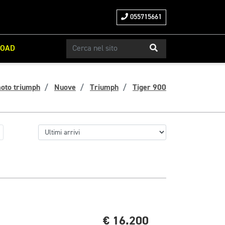
055715661
ROAD
oto triumph
Nuove
Triumph
Tiger 900
€ 16.200