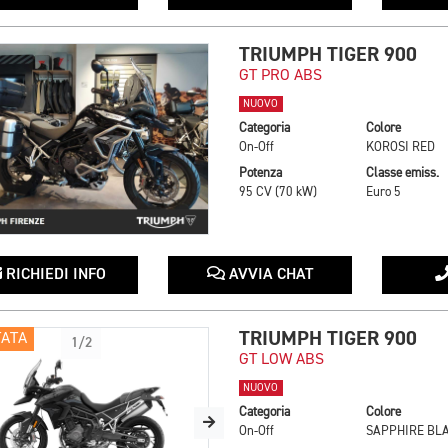
TRIUMPH TIGER 900
GT PRO ABS
NUOVO
Categoria
Colore
On-Off
KOROSI RED
Potenza
Classe emiss.
95 CV (70 kW)
Euro 5
RICHIEDI INFO
AVVIA CHAT
TRIUMPH TIGER 900
TATA
1/2
GT LOW ABS
NUOVO
Categoria
Colore
On-Off