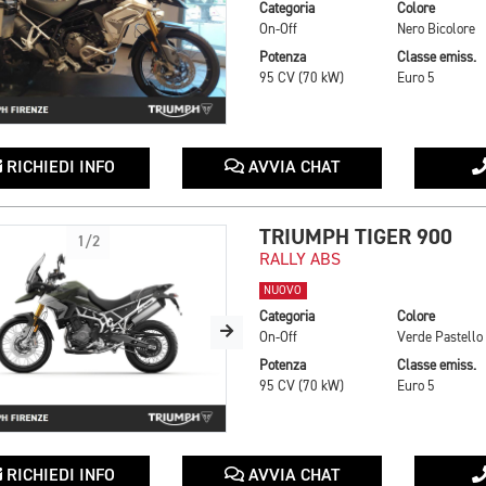
Categoria
Colore
On-Off
Nero Bicolore
Potenza
Classe emiss.
95 CV (70 kW)
Euro 5
RICHIEDI INFO
AVVIA CHAT
TRIUMPH TIGER 900
1/2
RALLY ABS
NUOVO
Categoria
Colore
On-Off
Verde Pastello
Potenza
Classe emiss.
95 CV (70 kW)
Euro 5
RICHIEDI INFO
AVVIA CHAT