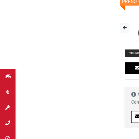
PRENO
Con