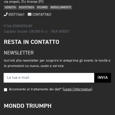
via empoli, 31c firenze (FI)
VENDITA
ASSISTENZA
RICAMBI
ABBIGLIAMENTO
055715661
CONTATTACI
P.IVA 05885090489
Capitale Sociale 100.000 € i.v. - REA 583057
RESTA IN CONTATTO
NEWSLETTER
Iscriviti alla newsletter per scoprire in anteprima gli eventi, le novità e
le promozioni su nuovo, usato e service.
INVIA
Acconsento al trattamento dei dati*
(Leggi l'informativa)
MONDO TRIUMPH