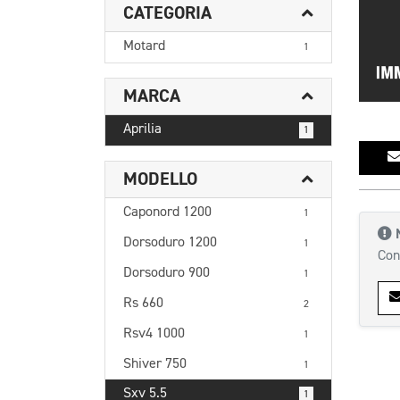
CATEGORIA
Motard
1
MARCA
Aprilia
1
MODELLO
Caponord 1200
1
Dorsoduro 1200
1
Con
Dorsoduro 900
1
Rs 660
2
Rsv4 1000
1
Shiver 750
1
Sxv 5.5
1