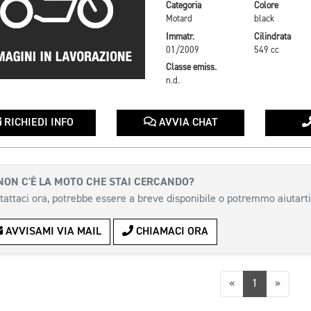
Categoria
Colore
Motard
black
Immatr.
Cilindrata
01/2009
549 cc
Classe emiss.
n.d.
RICHIEDI INFO
AVVIA CHAT
NON C'È LA MOTO CHE STAI CERCANDO?
tattaci ora, potrebbe essere a breve disponibile o potremmo aiutarti
AVVISAMI VIA MAIL
CHIAMACI ORA
Precedente
Succes
«
1
»