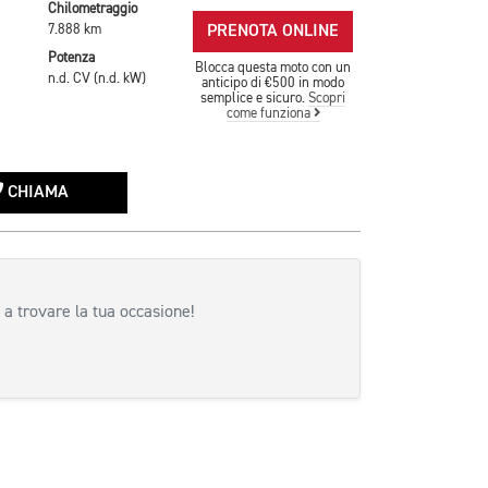
Chilometraggio
PRENOTA ONLINE
7.888 km
Potenza
Blocca questa moto con un
n.d. CV (n.d. kW)
anticipo di €500 in modo
semplice e sicuro.
Scopri
come funziona
CHIAMA
 a trovare la tua occasione!
siva