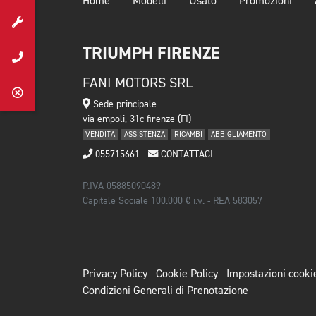
Home
Modelli
Usato
Promozioni
TRIUMPH FIRENZE
FANI MOTORS SRL
Sede principale
via empoli, 31c firenze (FI)
VENDITA
ASSISTENZA
RICAMBI
ABBIGLIAMENTO
055715661
CONTATTACI
P.IVA 05885090489
Capitale Sociale 100.000 € i.v. - REA 583057
Privacy Policy
Cookie Policy
Impostazioni cooki
Condizioni Generali di Prenotazione