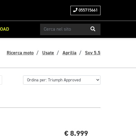
055715661
ROAD
Ricerca moto
Usate
Aprilia
Sxv 5.5
€ 8.999