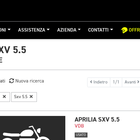
ONI
ASSISTENZA
AZIENDA
CONTATTI
OFF
XV 5.5
E
ati
Nuova ricerca
Indietro
1/1
Avanti
a
Sxv 5.5
APRILIA SXV 5.5
VDB
USATO