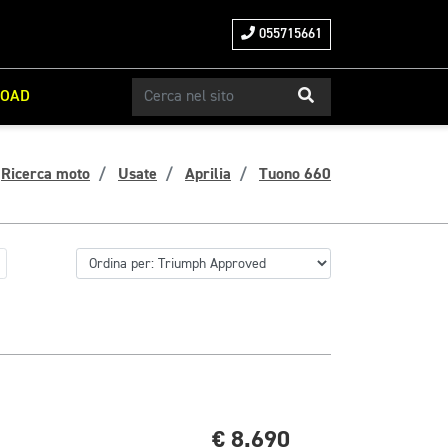
055715661
ROAD
Ricerca moto
Usate
Aprilia
Tuono 660
€ 8.690