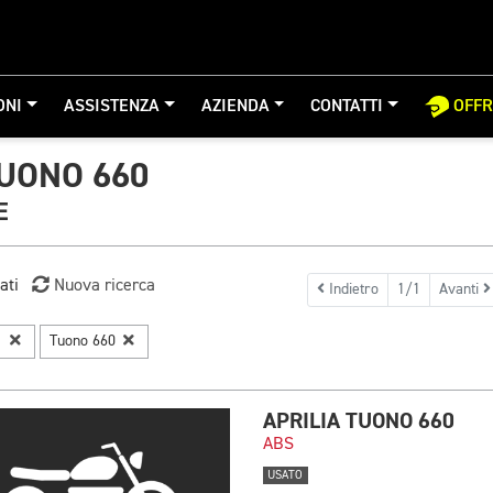
ONI
ASSISTENZA
AZIENDA
CONTATTI
OFF
TUONO 660
E
ati
Nuova ricerca
Indietro
1/1
Avanti
a
Tuono 660
APRILIA TUONO 660
ABS
USATO