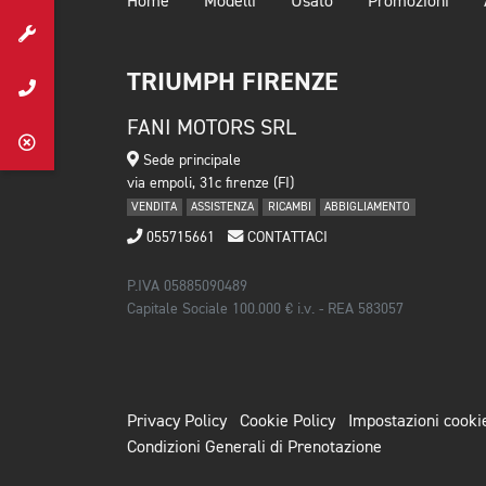
Home
Modelli
Usato
Promozioni
TRIUMPH FIRENZE
FANI MOTORS SRL
Sede principale
via empoli, 31c firenze (FI)
VENDITA
ASSISTENZA
RICAMBI
ABBIGLIAMENTO
055715661
CONTATTACI
P.IVA 05885090489
Capitale Sociale 100.000 € i.v. - REA 583057
Privacy Policy
Cookie Policy
Impostazioni cooki
Condizioni Generali di Prenotazione