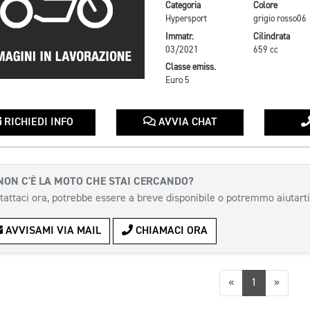
Categoria
Colore
Hypersport
grigio rosso06
Immatr.
Cilindrata
03/2021
659 cc
Classe emiss.
Euro 5
RICHIEDI INFO
AVVIA CHAT
NON C'È LA MOTO CHE STAI CERCANDO?
tattaci ora, potrebbe essere a breve disponibile o potremmo aiutarti
AVVISAMI VIA MAIL
CHIAMACI ORA
Precedente
Succes
«
1
»