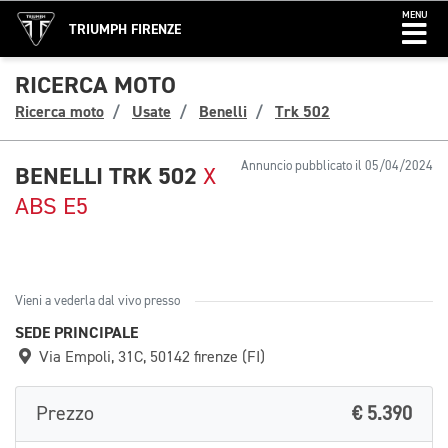
MENU
TRIUMPH FIRENZE
RICERCA MOTO
Ricerca moto
Usate
Benelli
Trk 502
Annuncio pubblicato il 05/04/2024
BENELLI TRK 502
X
ABS E5
Vieni a vederla dal vivo presso
SEDE PRINCIPALE
Via Empoli, 31C, 50142 firenze (FI)
Prezzo
€ 5.390