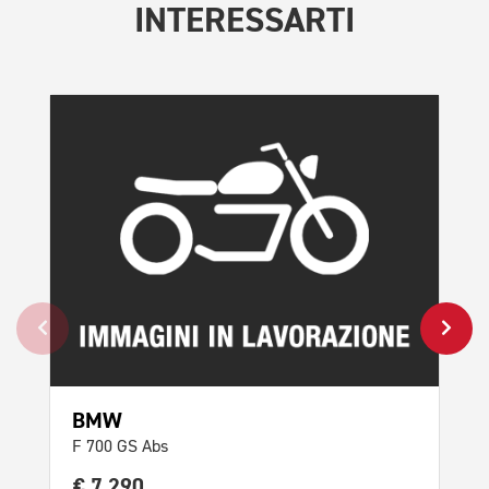
INTERESSARTI
BMW
K
F 700 GS Abs
250
€ 7.290
€ 