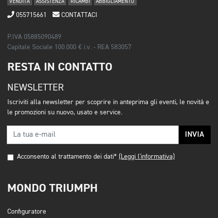
VENDITA
ASSISTENZA
RICAMBI
ABBIGLIAMENTO
055715661
CONTATTACI
P.IVA 05885090489
Capitale Sociale 100.000 € i.v. - REA 583057
RESTA IN CONTATTO
NEWSLETTER
Iscriviti alla newsletter per scoprire in anteprima gli eventi, le novità e
le promozioni su nuovo, usato e service.
INVIA
Acconsento al trattamento dei dati*
(Leggi l'informativa)
MONDO TRIUMPH
Configuratore