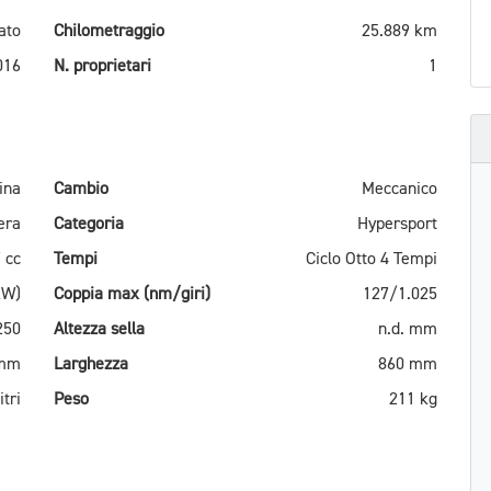
ato
Chilometraggio
25.889 km
016
N. proprietari
1
ina
Cambio
Meccanico
era
Categoria
Hypersport
 cc
Tempi
Ciclo Otto 4 Tempi
kW)
Coppia max (nm/giri)
127/1.025
250
Altezza sella
n.d. mm
 mm
Larghezza
860 mm
itri
Peso
211 kg