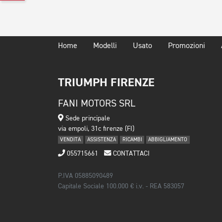
Home
Modelli
Usato
Promozioni
TRIUMPH FIRENZE
FANI MOTORS SRL
Sede principale
via empoli, 31c firenze (FI)
VENDITA
ASSISTENZA
RICAMBI
ABBIGLIAMENTO
055715661
CONTATTACI
P.IVA 05885090489
Capitale Sociale 100.000 € i.v. - REA 583057