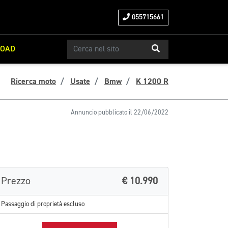
055715661
ROAD
Ricerca moto
Usate
Bmw
K 1200 R
Annuncio pubblicato il 22/06/2022
Prezzo
€ 10.990
Passaggio di proprietà escluso