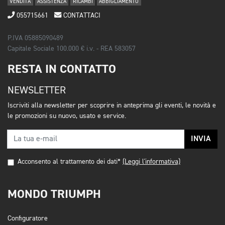
VENDITA
ASSISTENZA
RICAMBI
ABBIGLIAMENTO
055715661
CONTATTACI
P.IVA 05885090489
Capitale Sociale 100.000 € i.v. - REA 583057
RESTA IN CONTATTO
NEWSLETTER
Iscriviti alla newsletter per scoprire in anteprima gli eventi, le novità e
le promozioni su nuovo, usato e service.
INVIA
Acconsento al trattamento dei dati*
(Leggi l'informativa)
MONDO TRIUMPH
Configuratore