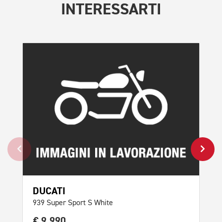
INTERESSARTI
DUCATI
AP
939 Super Sport S White
Tuo
€ 9.990
€ 