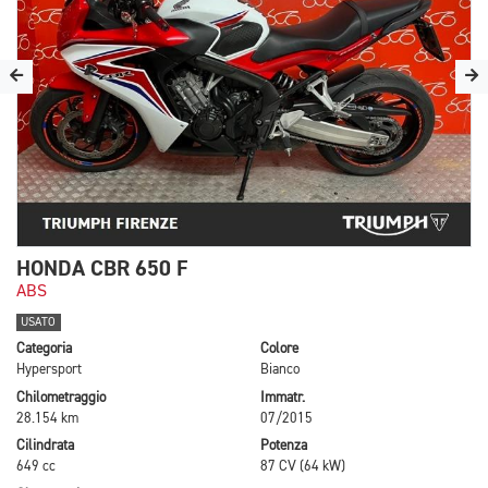
HONDA CBR 650 F
ABS
USATO
Categoria
Colore
Hypersport
Bianco
Chilometraggio
Immatr.
28.154 km
07/2015
Cilindrata
Potenza
649 cc
87 CV (64 kW)