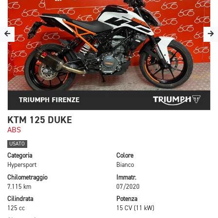
KTM 125 DUKE
ABS
USATO
Categoria
Colore
Hypersport
Bianco
Chilometraggio
Immatr.
7.115 km
07/2020
Cilindrata
Potenza
125 cc
15 CV (11 kW)