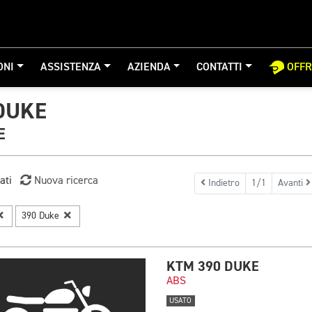
ONI
ASSISTENZA
AZIENDA
CONTATTI
OFF
DUKE
E
ati
Nuova ricerca
Indietro
1/1
Avanti
390 Duke
KTM 390 DUKE
ABS
USATO