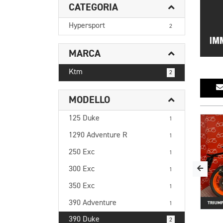
CATEGORIA
Hypersport
2
MARCA
Ktm
2
MODELLO
125 Duke
1
1290 Adventure R
1
250 Exc
1
300 Exc
1
350 Exc
1
390 Adventure
1
390 Duke
2