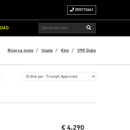
055715661
ROAD
Ricerca moto
Usate
Ktm
390 Duke
€ 4.290