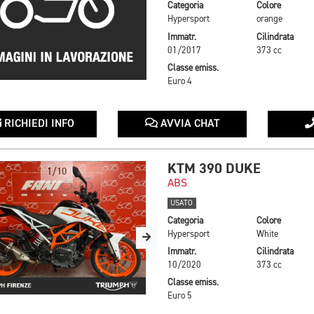
Categoria
Colore
Hypersport
orange
Immatr.
Cilindrata
01/2017
373 cc
Classe emiss.
Euro 4
RICHIEDI INFO
AVVIA CHAT
KTM 390 DUKE
1/10
ABS
USATO
Categoria
Colore
Hypersport
White
Immatr.
Cilindrata
10/2020
373 cc
Classe emiss.
Euro 5