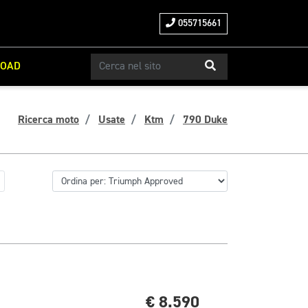
055715661
ROAD
Ricerca moto
Usate
Ktm
790 Duke
€ 8.590