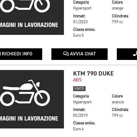
Categoria
Colore
Hypersport
orange
Immatr.
Cilindrata
01/2023
799 cc
Classe emiss.
Euro 5
RICHIEDI INFO
AVVIA CHAT
KTM 790 DUKE
ABS
USATO
Categoria
Colore
Hypersport
arancio
Immatr.
Cilindrata
05/2019
799 cc
Classe emiss.
Euro 4