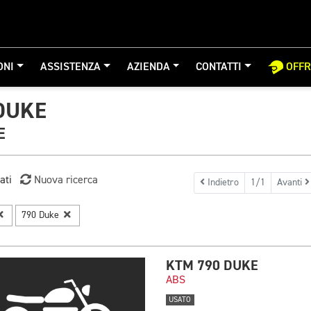
ONI
ASSISTENZA
AZIENDA
CONTATTI
OFF
DUKE
E
ati
Nuova ricerca
Indietro
1/1
Avanti
790 Duke
KTM 790 DUKE
ABS
USATO