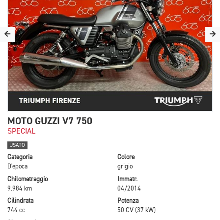
MOTO GUZZI V7 750
SPECIAL
USATO
Categoria
Colore
D'epoca
grigio
Chilometraggio
Immatr.
9.984 km
04/2014
Cilindrata
Potenza
744 cc
50 CV (37 kW)