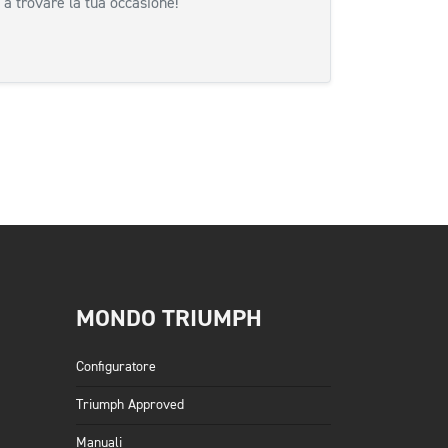
 a trovare la tua occasione!
siva
MONDO TRIUMPH
Configuratore
Triumph Approved
Manuali