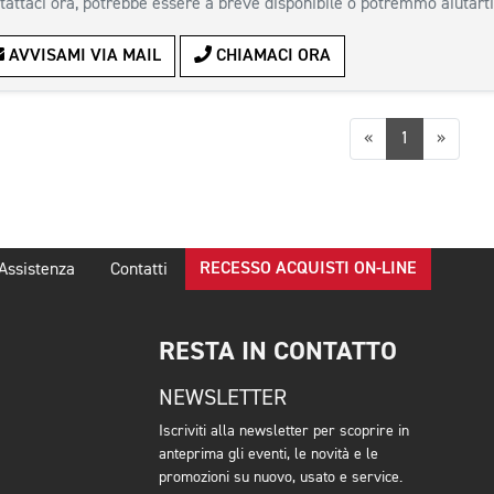
tattaci ora, potrebbe essere a breve disponibile o potremmo aiutarti
AVVISAMI VIA MAIL
CHIAMACI ORA
Precedente
Succes
«
1
»
RECESSO ACQUISTI ON-LINE
Assistenza
Contatti
RESTA IN CONTATTO
NEWSLETTER
Iscriviti alla newsletter per scoprire in
anteprima gli eventi, le novità e le
promozioni su nuovo, usato e service.