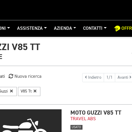
ONI
ASSISTENZA
AZIENDA
CONTATTI
OFF
ZI V85 TT
E
ati
Nuova ricerca
Indietro
1/1
Avanti
Guzzi
V85 Tt
MOTO GUZZI V85 TT
TRAVEL ABS
USATO