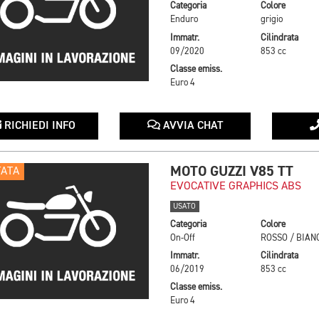
Categoria
Colore
Enduro
grigio
Immatr.
Cilindrata
09/2020
853 cc
Classe emiss.
Euro 4
RICHIEDI INFO
AVVIA CHAT
MOTO GUZZI V85 TT
TATA
EVOCATIVE GRAPHICS ABS
USATO
Categoria
Colore
On-Off
ROSSO / BIAN
Immatr.
Cilindrata
06/2019
853 cc
Classe emiss.
Euro 4