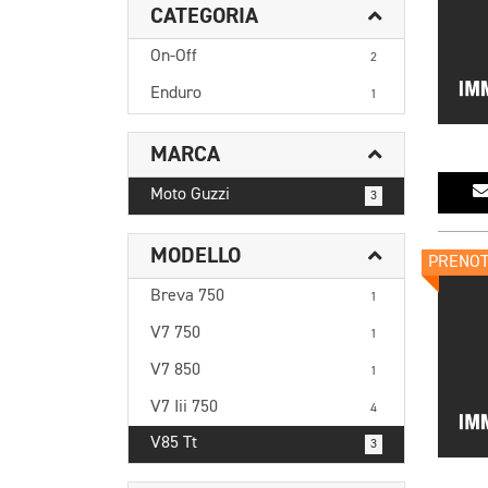
CATEGORIA
On-Off
2
Enduro
1
MARCA
Moto Guzzi
3
MODELLO
PRENO
Breva 750
1
V7 750
1
V7 850
1
V7 Iii 750
4
V85 Tt
3