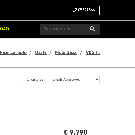
055715661
ROAD
Ricerca moto
Usate
Moto Guzzi
V85 Tt
€ 9.790