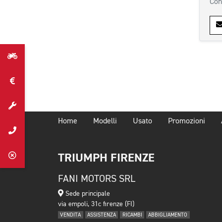
Con
Home
Modelli
Usato
Promozioni
TRIUMPH FIRENZE
FANI MOTORS SRL
Sede principale
via empoli, 31c firenze (FI)
VENDITA
ASSISTENZA
RICAMBI
ABBIGLIAMENTO