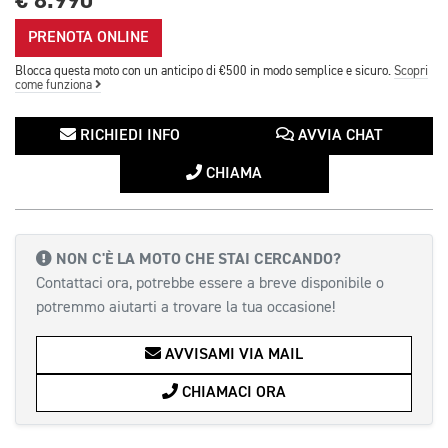
€ 8.990
PRENOTA ONLINE
Blocca questa moto con un anticipo di €500 in modo semplice e sicuro.
Scopri
come funziona
RICHIEDI INFO
AVVIA CHAT
CHIAMA
NON C'È LA MOTO CHE STAI CERCANDO?
Contattaci ora, potrebbe essere a breve disponibile o
potremmo aiutarti a trovare la tua occasione!
AVVISAMI VIA MAIL
CHIAMACI ORA