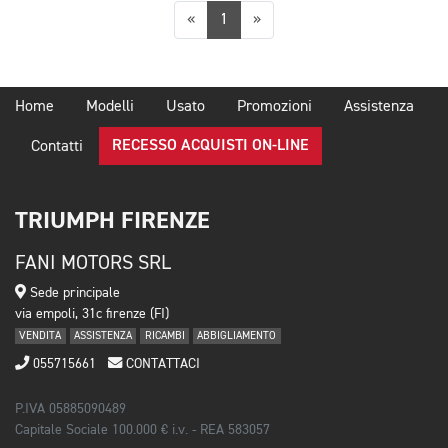
Precedente
Successiva
«
1
»
Home
Modelli
Usato
Promozioni
Assistenza
RECESSO ACQUISTI ON-LINE
Contatti
TRIUMPH FIRENZE
FANI MOTORS SRL
Sede principale
via empoli, 31c firenze (FI)
VENDITA
ASSISTENZA
RICAMBI
ABBIGLIAMENTO
055715661
CONTATTACI
P.IVA 05885090489
Capitale Sociale 100.000 € i.v. - REA 583057