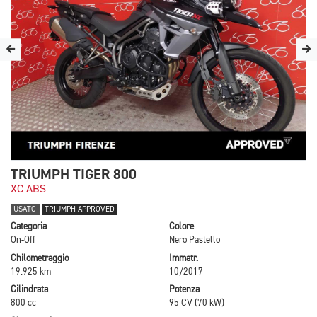
TRIUMPH TIGER 800
XC ABS
USATO
TRIUMPH APPROVED
Categoria
Colore
On-Off
Nero Pastello
Chilometraggio
Immatr.
19.925 km
10/2017
Cilindrata
Potenza
800 cc
95 CV (70 kW)