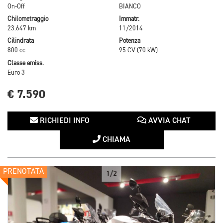
On-Off
BIANCO
Chilometraggio
Immatr.
23.647 km
11/2014
Cilindrata
Potenza
800 cc
95 CV (70 kW)
Classe emiss.
Euro 3
€ 7.590
RICHIEDI INFO
AVVIA CHAT
CHIAMA
PRENOTATA
1/2