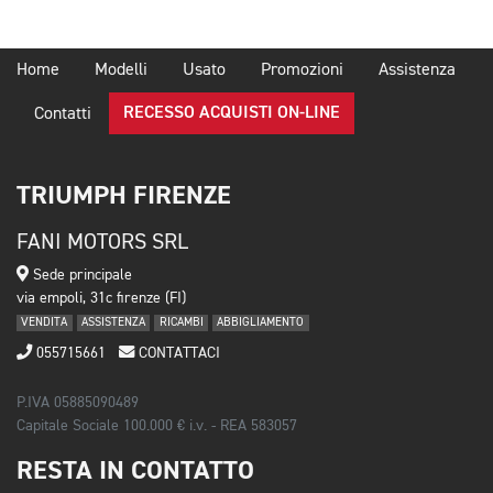
Home
Modelli
Usato
Promozioni
Assistenza
RECESSO ACQUISTI ON-LINE
Contatti
TRIUMPH FIRENZE
FANI MOTORS SRL
Sede principale
via empoli, 31c firenze (FI)
VENDITA
ASSISTENZA
RICAMBI
ABBIGLIAMENTO
055715661
CONTATTACI
P.IVA 05885090489
Capitale Sociale 100.000 € i.v. - REA 583057
RESTA IN CONTATTO