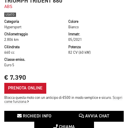
TRIUMPH TRIDENT 660
ABS
USATO
Categoria
Colore
Hypersport
Bianco
Chilometraggio
Immatr.
2.806 km
05/2021
Cilindrata
Potenza
660 cc
82 CV (60 kW)
Classe emiss.
Euro 5
€ 7.390
PRENOTA ONLINE
Blocca questa moto con un anticipo di €500 in modo semplice e sicuro.
Scopri
come funziona
RICHIEDI INFO
AVVIA CHAT
CHIAMA