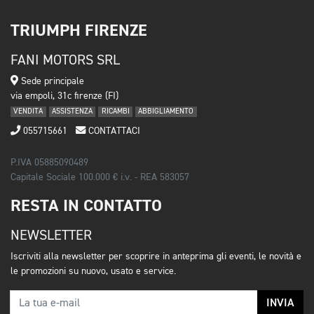
TRIUMPH FIRENZE
FANI MOTORS SRL
Sede principale
via empoli, 31c firenze (FI)
VENDITA
ASSISTENZA
RICAMBI
ABBIGLIAMENTO
055715661
CONTATTACI
P.IVA 05885090489
Capitale Sociale 100.000 € i.v. - REA 583057
RESTA IN CONTATTO
NEWSLETTER
Iscriviti alla newsletter per scoprire in anteprima gli eventi, le novità e
le promozioni su nuovo, usato e service.
INVIA