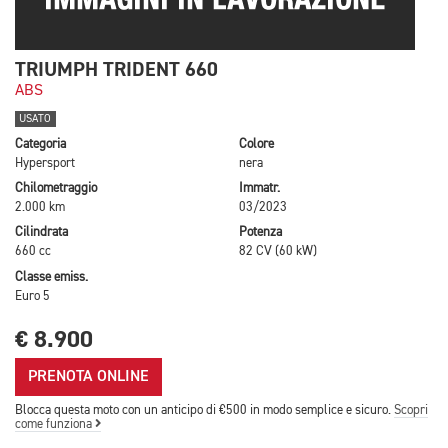
TRIUMPH TRIDENT 660
ABS
USATO
Categoria
Colore
Hypersport
nera
Chilometraggio
Immatr.
2.000 km
03/2023
Cilindrata
Potenza
660 cc
82 CV (60 kW)
Classe emiss.
Euro 5
€ 8.900
PRENOTA ONLINE
Blocca questa moto con un anticipo di €500 in modo semplice e sicuro.
Scopri
come funziona