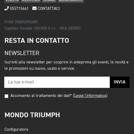
VENDITA
ASSISTENZA
RICAMBI
ABBIGLIAMENTO
055715661
CONTATTACI
P.IVA 05885090489
Capitale Sociale 100.000 € i.v. - REA 583057
RESTA IN CONTATTO
NEWSLETTER
Iscriviti alla newsletter per scoprire in anteprima gli eventi, le novità e
le promozioni su nuovo, usato e service.
INVIA
Acconsento al trattamento dei dati*
(Leggi l'informativa)
MONDO TRIUMPH
Configuratore