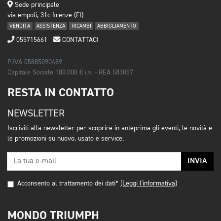
Sede principale
via empoli, 31c firenze (FI)
VENDITA
ASSISTENZA
RICAMBI
ABBIGLIAMENTO
055715661
CONTATTACI
P.IVA 05885090489
Capitale Sociale 100.000 € i.v. - REA 583057
RESTA IN CONTATTO
NEWSLETTER
Iscriviti alla newsletter per scoprire in anteprima gli eventi, le novità e
le promozioni su nuovo, usato e service.
INVIA
Acconsento al trattamento dei dati*
(Leggi l'informativa)
MONDO TRIUMPH