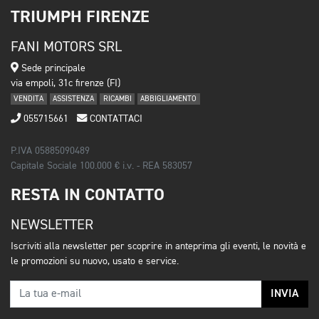
TRIUMPH FIRENZE
FANI MOTORS SRL
Sede principale
via empoli, 31c firenze (FI)
VENDITA
ASSISTENZA
RICAMBI
ABBIGLIAMENTO
055715661
CONTATTACI
P.IVA 05885090489
Capitale Sociale 100.000 € i.v. - REA 583057
RESTA IN CONTATTO
NEWSLETTER
Iscriviti alla newsletter per scoprire in anteprima gli eventi, le novità e
le promozioni su nuovo, usato e service.
INVIA